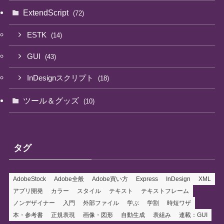
ExtendScript
(72)
ESTK
(14)
GUI
(43)
InDesignスクリプト
(18)
ツール＆グッズ
(10)
タグ
AdobeStock
Adobe全般
Adobe買い方
Express
InDesign
XML
アプリ開発
カラー
スタイル
テキスト
テキストフレーム
ノンデザイナー
入門
外部ファイル
学ぶ
学割
時短ワザ
本・参考書
正規表現
画像・図形
自動生成
表組み
連載：GUI