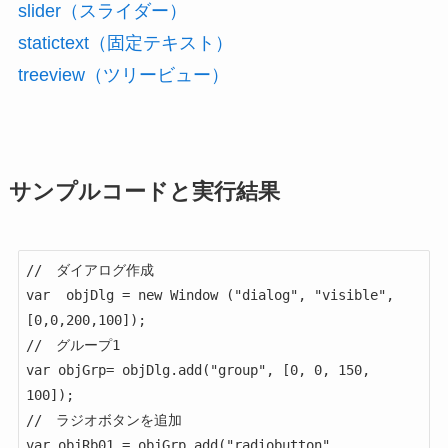
slider（スライダー）
statictext（固定テキスト）
treeview（ツリービュー）
サンプルコードと実行結果
//　ダイアログ作成

var  objDlg = new Window ("dialog", "visible", 
[0,0,200,100]);

//　グループ1

var objGrp= objDlg.add("group", [0, 0, 150, 
100]);

//　ラジオボタンを追加

var objRb01 = objGrp.add("radiobutton", 