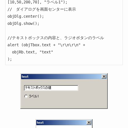
[10,50,200,70], "ラベル1");

//　ダイアログを画面センターに表示

objDlg.center();

objDlg.show();

//テキストボックスの内容と、ラジオボタンのラベル

alert (objTbox.text + "\r\n\r\n" +

  objRb.text, "text"

);