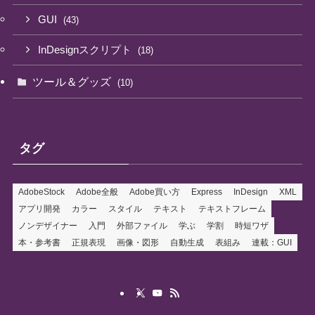
GUI
(43)
InDesignスクリプト
(18)
ツール＆グッズ
(10)
タグ
AdobeStock
Adobe全般
Adobe買い方
Express
InDesign
XML
アプリ開発
カラー
スタイル
テキスト
テキストフレーム
ノンデザイナー
入門
外部ファイル
学ぶ
学割
時短ワザ
本・参考書
正規表現
画像・図形
自動生成
表組み
連載：GUI