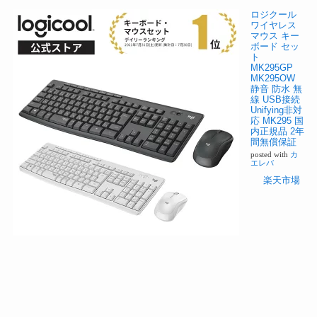
ロジクール
ワイヤレス
マウス キー
ボード セッ
ト
MK295GP
MK295OW
静音 防水 無
線 USB接続
Unifying非対
応 MK295 国
内正規品 2年
間無償保証
posted with
カ
エレバ
楽天市場