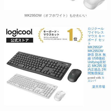
MK295OW（オフホワイト）もかわいい
ロジクール
ワイヤレス
マウス キー
ボード セッ
ト
MK295GP
MK295OW
静音 防水 無
線 USB接続
Unifying非対
応 MK295 国
内正規品 2年
間無償保証
posted with
カ
エレバ
楽天市場