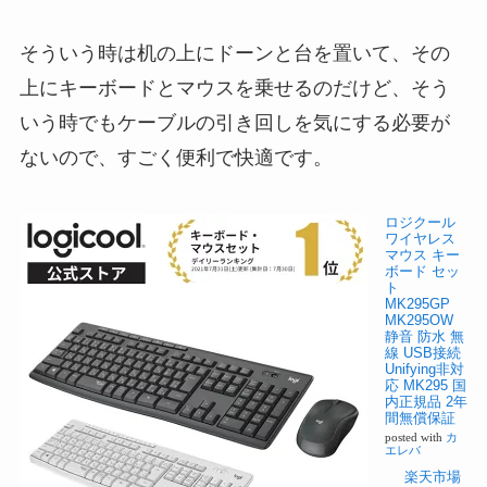
そういう時は机の上にドーンと台を置いて、その
上にキーボードとマウスを乗せるのだけど、そう
いう時でもケーブルの引き回しを気にする必要が
ないので、すごく便利で快適です。
ロジクール
ワイヤレス
マウス キー
ボード セッ
ト
MK295GP
MK295OW
静音 防水 無
線 USB接続
Unifying非対
応 MK295 国
内正規品 2年
間無償保証
posted with
カ
エレバ
楽天市場