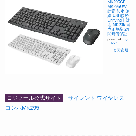
MK295GP
MK295OW
静音 防水 無
線 USB接続
Unifying非対
応 MK295 国
内正規品 2年
間無償保証
posted with
カ
エレバ
楽天市場
ロジクール公式サイト
サイレント ワイヤレス
コンボMK295