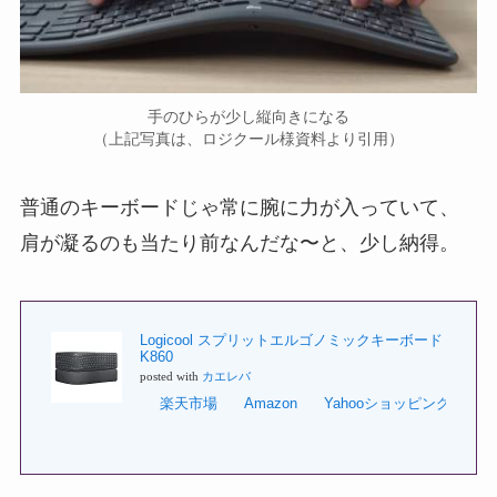
手のひらが少し縦向きになる
（上記写真は、ロジクール様資料より引用）
普通のキーボードじゃ常に腕に力が入っていて、
肩が凝るのも当たり前なんだな〜と、少し納得。
Logicool スプリットエルゴノミックキーボード
K860
posted with
カエレバ
楽天市場
Amazon
Yahooショッピング
7n