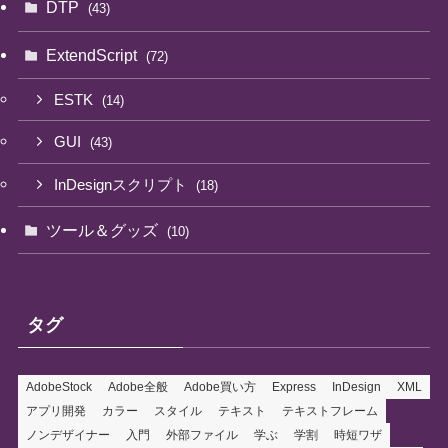
DTP
(43)
ExtendScript
(72)
ESTK
(14)
GUI
(43)
InDesignスクリプト
(18)
ツール＆グッズ
(10)
タグ
AdobeStock
Adobe全般
Adobe買い方
Express
InDesign
XML
アプリ開発
カラー
スタイル
テキスト
テキストフレーム
ノンデザイナー
入門
外部ファイル
学ぶ
学割
時短ワザ