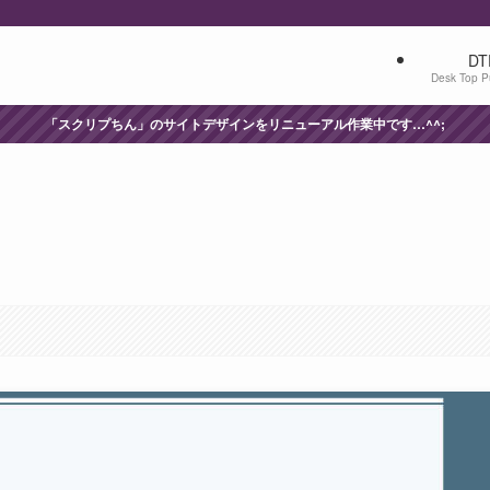
DT
Desk Top P
「スクリプちん」のサイトデザインをリニューアル作業中です…^^;