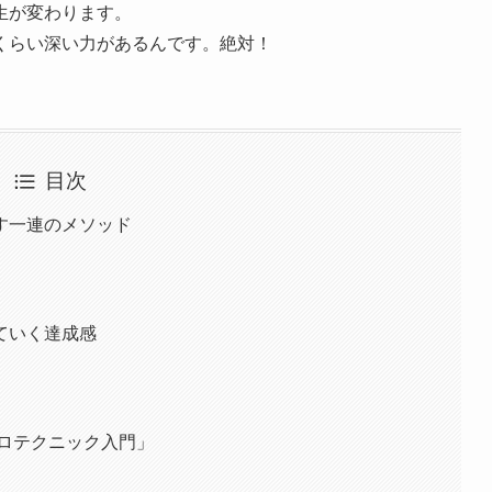
生が変わります。
くらい深い力があるんです。絶対！
目次
す一連のメソッド
」
ていく達成感
ーロテクニック入門」