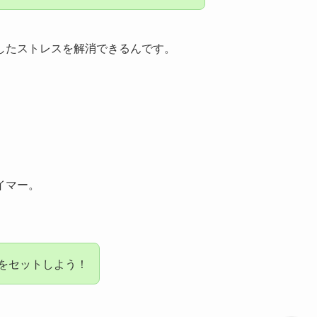
したストレスを解消できるんです。
」
イマー。
。
ーをセットしよう！