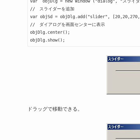
var  objDlg = new Window ("dialog", "スライダー
//　スライダーを追加

var objSd = objDlg.add("slider", [20,20,270,
//　ダイアログを画面センターに表示

objDlg.center();

ドラッグで移動できる。