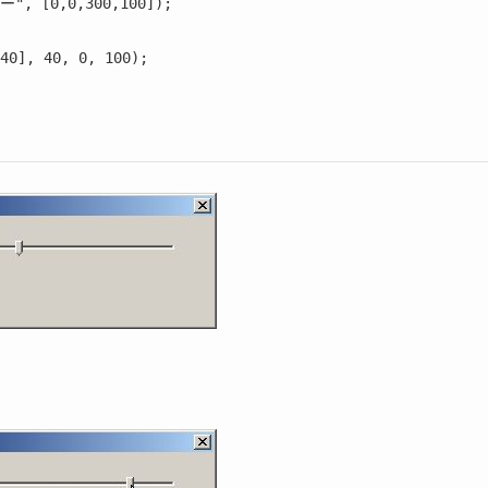
", [0,0,300,100]);

40], 40, 0, 100);
