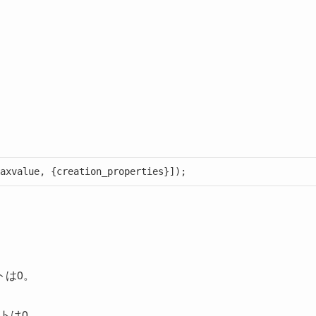
axvalue, {creation_properties}]);
トは0。
トは0。