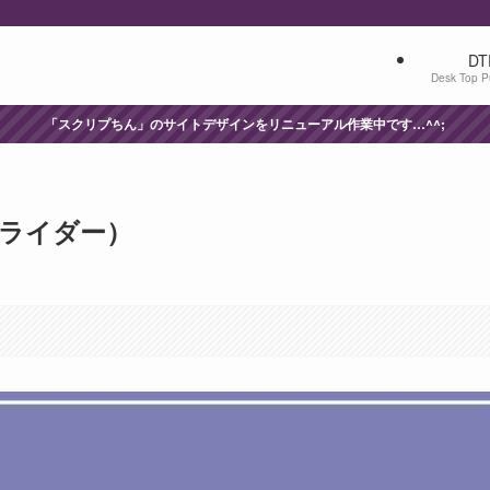
DT
Desk Top P
「スクリプちん」のサイトデザインをリニューアル作業中です…^^;
er（スライダー）